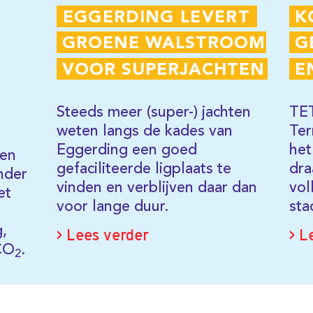
meer (super-) jachten
TET-deelnemer Koopman Car
langs de kades van
Terminal ging eind 2018 van
ing een goed
het aardgas af. Sindsdien
iteerde ligplaats te
draait het bedrijf in Westpoort
en verblijven daar dan
volledig op duurzame
nge duur.
stadsverwarming.
 verder
> Lees verder