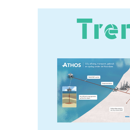
Trendi
ATHOS
EGG
MAAKT
GRO
VAART
VOOR
MET