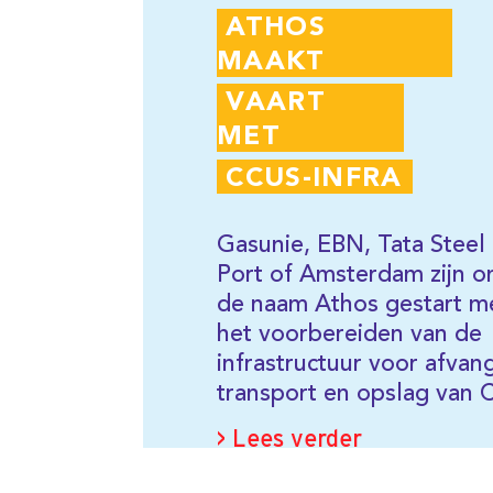
CCUS-INFRA
Steeds 
weten 
Eggerd
Gasunie, EBN, Tata Steel en
gefacil
Port of Amsterdam zijn onder
vinden 
de naam Athos gestart met
voor la
het voorbereiden van de
infrastructuur voor afvang,
> Lees
transport en opslag van CO
.
2
> Lees verder