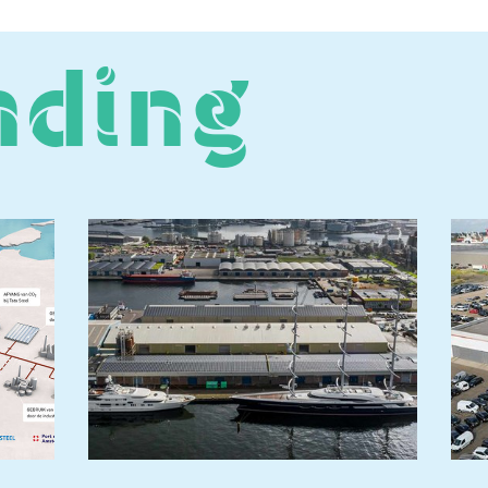
ng
ERDING LEVERT
KOOPMAN CAR
ENE WALSTROOM
GEEFT GAS OP
 SUPERJACHTEN
ENERGIETRANSITIE