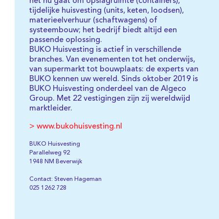
het nu gaat om opslagruimte (containers),
tijdelijke huisvesting (units, keten, loodsen),
materieelverhuur (schaftwagens) of
systeembouw; het bedrijf biedt altijd een
passende oplossing.
BUKO Huisvesting is actief in verschillende
branches. Van evenementen tot het onderwijs,
van supermarkt tot bouwplaats: de experts van
BUKO kennen uw wereld. Sinds oktober 2019 is
BUKO Huisvesting onderdeel van de Algeco
Group. Met 22 vestigingen zijn zij wereldwijd
marktleider.
> www.bukohuisvesting.nl
BUKO Huisvesting
Parallelweg 92
1948 NM Beverwijk
Contact: Steven Hageman
025 1262 728