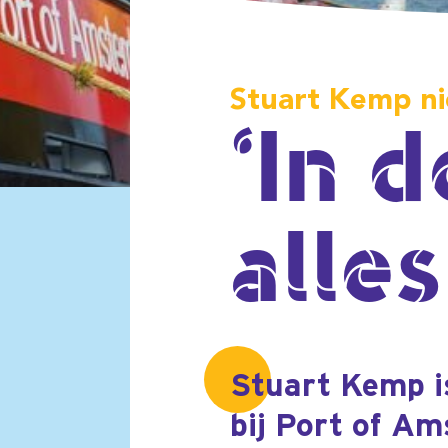
‘In de 
alles s
Stuart Kemp is sinds di
bij Port of Amsterdam. H
een overstap maakte na
Kemp was sinds 2018 bij
manager Port Office & T
benoeming een ‘logische 
Gefeliciteerd met je nieuwe baan. Wa
een ‘Hoofd Operatie’?
“De Havenmeester van Amsterdam,