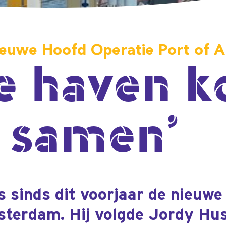
haven komt
amen’
t voorjaar de nieuwe Hoofd Operatie
ij volgde Jordy Husslage op, die
ar de Nederlandse Spoorwegen.
 het Havenbedrijf werkzaam als
echnische Dienst. Hij noemt de
vervolgstap’.
t doet