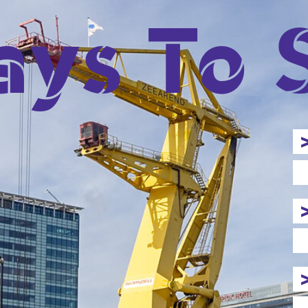
 To Sea
ARE WAYS
TO SEE
> ZEEHAVENDAGEN
BEGROET 20.000 
> VICTORIA OPPENH
'NA MODALE NU 
> MARITIEM MASTE
MEER SCHEPEN 