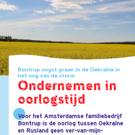
Bontrup oogst graan in de Oekraïne in
het oog van de storm
Ondernemen in
oorlogstijd
Voor het Amsterdamse familiebedrijf
Bontrup is de oorlog tussen Oekraïne
en Rusland geen ver-van-mijn-