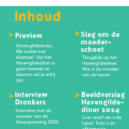
Inhoud
>
>
Slag om de
Preview
moeder-
Havengildestress.
schoot
We voelen het
allemaal. Van het
Terugblik op het
Havengildediner is
Havengildediner.
geen tweede en
Wie is de moeder
daarom wil je erbij
van de haven.
zijn.
>
Interview
Beeldverslag
>
Dronkers
Havengilde-
diner 2024
Interview met de
winnaar van de
Live vanaf de rode
Havenpenning 2024.
loper: foto's en