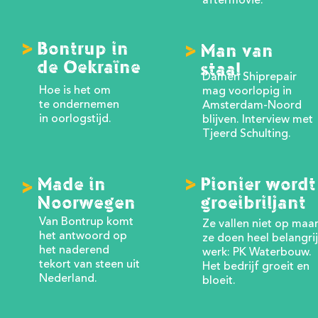
aftermovie.
>
Bontrup in
>
Man van
de Oekraïne
staal
Damen Shiprepair
Hoe is het om
mag voorlopig in
te ondernemen
Amsterdam-Noord
in oorlogstijd.
blijven. Interview met
Tjeerd Schulting.
>
Made in
Pionier wordt
>
Noorwegen
groeibriljant
Van Bontrup komt
Ze vallen niet op maa
het antwoord op
ze doen heel belangri
het naderend
werk: PK Waterbouw.
tekort van steen uit
Het bedrijf groeit en
Nederland.
bloeit.