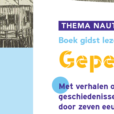
Boek gidst lezer door 70
Gepeild
Met verhalen over grote 
geschiedenissen gidst Ge
door zeven eeuwen loodsh
Vrij van risico is het be
Vraag het aan Jan Kock d
opdracht kreeg het oorl
zee te voeren. Door ‘een
en onverschoonlijke disa
schip bij Texel op een z
kwestie hoog op en vero