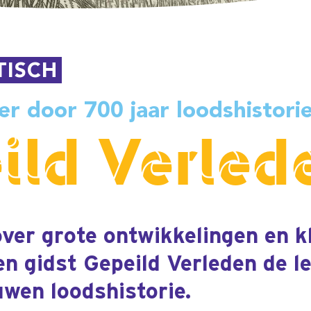
0 jaar loodshistorie
 Verleden
ontwikkelingen en kleine
peild Verleden de lezer vaardig
istorie.
roep van loods nooit geweest.
ie in het najaar van 1781
ogsschip Prins Willem naar open
 onbeschrijvelijke zorgeloosheid
ttentie’ van de loods belandde het
andbank. De krijgsraad nam de
ordeelde Kock tot een zware