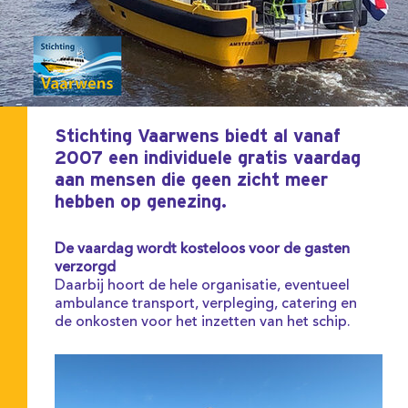
Stichting Vaarwens biedt al vanaf
2007 een individuele gratis vaardag
aan mensen die geen zicht meer
hebben op genezing.
De vaardag wordt kosteloos voor de gasten
verzorgd
Daarbij hoort de hele organisatie, eventueel
ambulance transport, verpleging, catering en
de onkosten voor het inzetten van het schip.