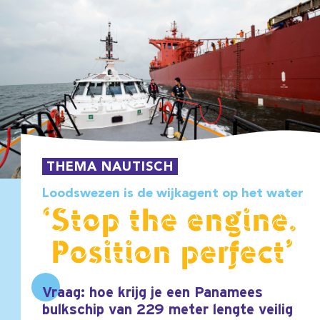
THEMA NAUTISCH
Loodswezen is de wijkagent op het water
‘Stop the engine.
Position perfect’
Vraag: hoe krijg je een Panamees
bulkschip van 229 meter lengte veilig