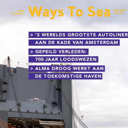
Ways To Sea
ARE WAYS
2024
TO SEE
E-ZINE #2
> 'S WERELDS GROOTSTE AUTOLINER
AAN DE KADE VAN AMSTERDAM
> GEPEILD VERLEDEN:
700 JAAR LOODSWEZEN
> ALMA DROOG WERKT AAN
DE TOEKOMSTIGE HAVEN