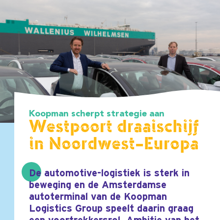
Koopman scherpt strategie aan
Westpoort draaischijf
in Noordwest-Europa
De automotive-logistiek is sterk in
beweging en de Amsterdamse
autoterminal van de Koopman
Logistics Group speelt daarin graag