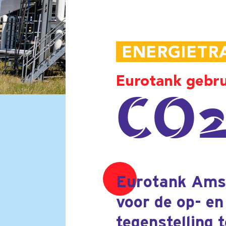
Eurotank gebruikt stadsw
CO2-re
Eurotank Amsterdam (ETA
voor de op- en overslag 
tegenstelling tot traditi
opslagtanks worden verw
sluiten op het stadsver
realiseren.
‘Ongeveer vijf jaar geleden besloot E
te investeren in de op- en overslag v
biofuels,’ legt Jaap Koomen, General
Manager bij ETA uit. ‘Deze producten
hebben een bepaalde stollingsgraad, 