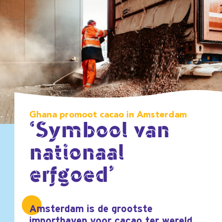
Ghana promoot cacao in Amsterdam
‘Symbool van
nationaal
erfgoed’
Amsterdam is de grootste
importhaven voor cacao ter wereld.