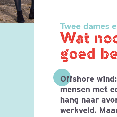
goed bemand
Offshore wind: boeiend, 
mensen met een hart voo
hang naar avontuur, tech
werkveld. Maar ja, hoe k
zorg je dat er een goede 
Oftewel, wat staat het o
recruitmentbureaus te 
houden?