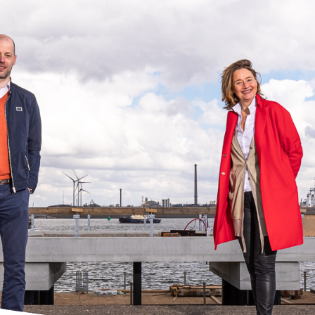
ren over:
 om offshore wind