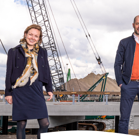
Twee dames en twee he
Wat nodig is