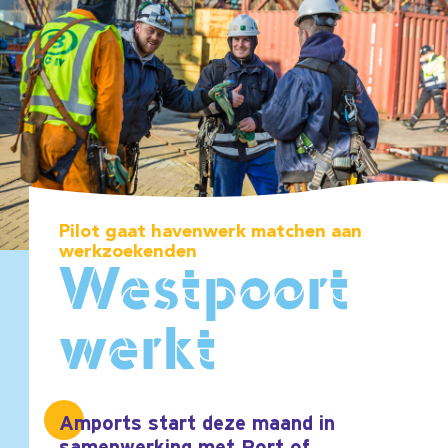
Pilot gaat havenwerk matchen aan
werkzoekenden
Westpoort
werkt
Amports start deze maand in
samenwerking met Port of