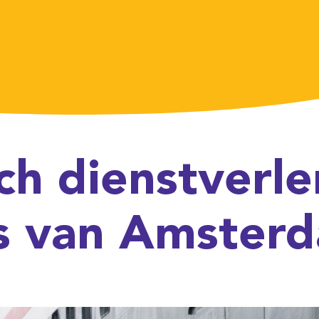
enstverlening
n Amsterdam
OODSWEZEN