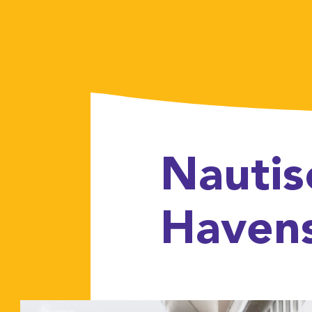
Nautisch di
Havens va
L