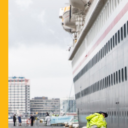
P
C
D