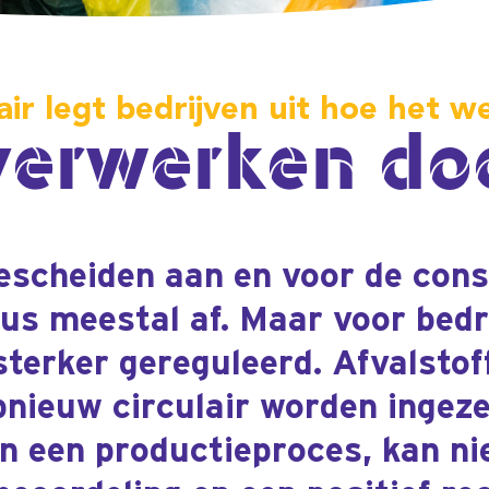
 aan en voor de consument is
af. Maar voor bedrijven zijn
reguleerd. Afvalstoffen mogen
culair worden ingezet. Verwerken
ductieproces, kan niet zonder
 en een positief rechtsoordeel.
stond
it jaar
 de
hten
 geeft
lgebied