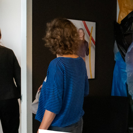
Netwerk Circulair legt be
Afval verw