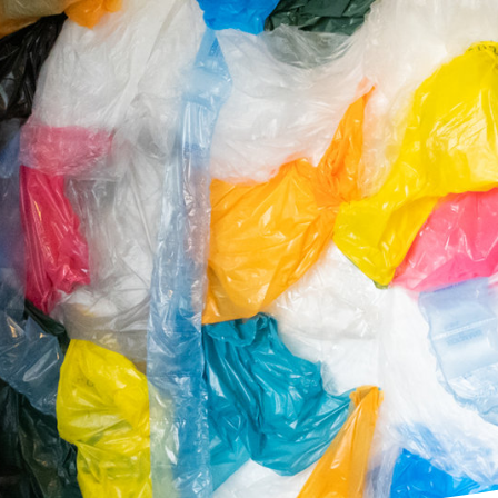
drijven uit hoe het werkt
erken doe je zo!