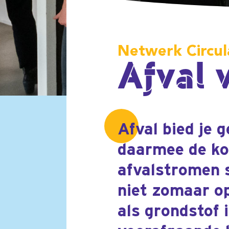
Afval bied je gescheiden
daarmee de kous meestal 
afvalstromen sterker ge
niet zomaar opnieuw cir
als grondstof in een pro
voorafgaande beoordeling
Hoe dat proces in de praktijk werkt, 
centraal in de derde bijeenkomst van d
van het Netwerk Circulair. Dit keer in
Amsterdamse Houthavens, waar de
genodigden meteen een bezoek brac
aan Seenons, het platform dat inzicht
in bedrijfsmatige afvalstromen.
De Omgevingsdienst Noordzeekanaa